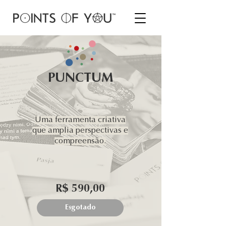
PUNCTUM
Uma ferramenta criativa
que amplia perspectivas e
compreensão.
R$ 590,00
Esgotado