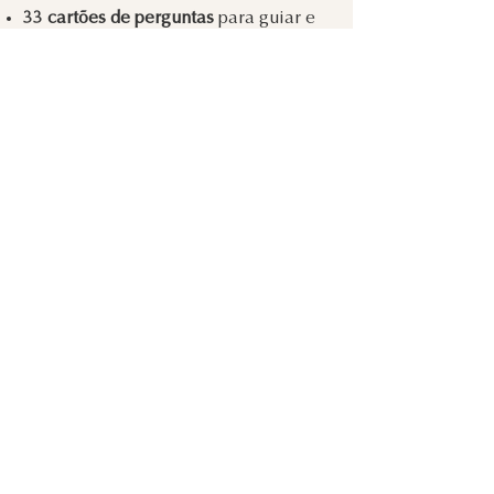
33 cartões de perguntas
para guiar e
expandir nossos pontos de vista.
Um
estojo
de jeans suave, durável,
feito de tecido reciclado,
biodegradável e ecologicamente
correto.