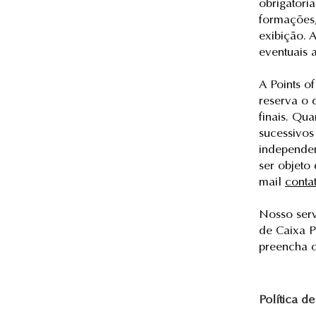
obrigatori
formações,
exibição. 
eventuais 
A Points of
reserva o 
finais. Qu
sucessivo
independen
ser objeto
mail
conta
Nosso ser
de Caixa P
preencha 
Política d