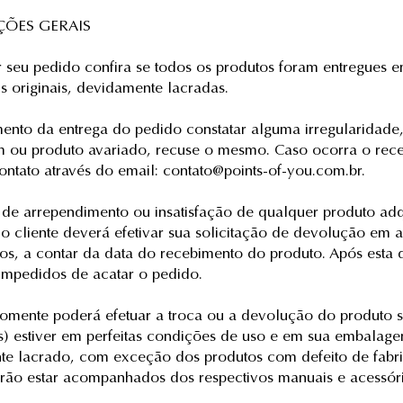
ÇÕES GERAIS
 seu pedido confira se todos os produtos foram entregues 
 originais, devidamente lacradas.
nto da entrega do pedido constatar alguma irregularidad
 ou produto avariado, recuse o mesmo. Caso ocorra o rec
ontato através do email:
contato@points-of-you.com.br
.
de arrependimento ou insatisfação de qualquer produto adq
 o cliente deverá efetivar sua solicitação de devolução em at
dos, a contar da data do recebimento do produto. Após esta 
impedidos de acatar o pedido.
somente poderá efetuar a troca ou a devolução do produto 
s) estiver em perfeitas condições de uso e em sua embalage
e lacrado, com exceção dos produtos com defeito de fabr
rão estar acompanhados dos respectivos manuais e acessóri