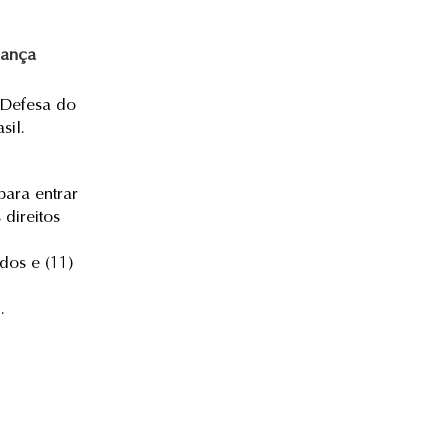
rança
 Defesa do
sil.
para entrar
direitos
dos e (11)
.