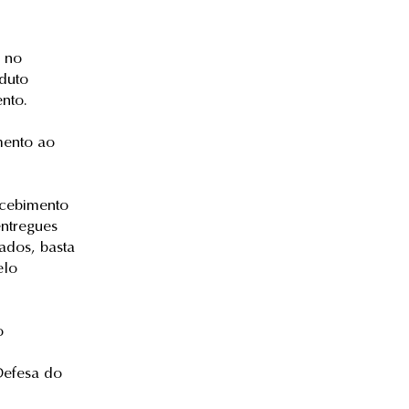
e no
duto
nto.
mento ao
recebimento
entregues
ados, basta
elo
o
Defesa do