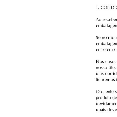
1. CONDI
Ao receber
embalagens
Se no mome
embalagem
entre em c
Nos casos 
nosso site,
dias corri
ficaremos 
O cliente 
produto (o
devidament
quais deve