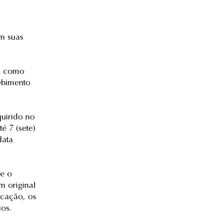
em suas
e, como
ebimento
uirido no
é 7 (sete)
data
se o
m original
icação, os
os.