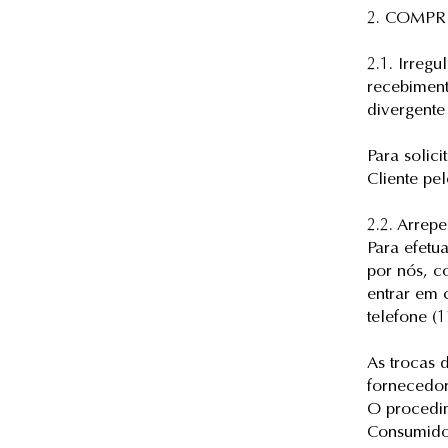
2. COMPR
2.1. Irreg
recebimen
divergente
Para solic
Cliente pe
2.2. Arrep
Para efetu
por nós, c
entrar em 
telefone (
As trocas 
fornecedor
O procedim
Consumido