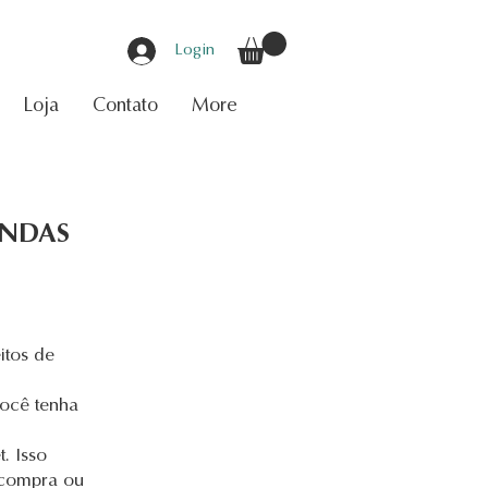
Login
Loja
Contato
More
ENDAS
itos de
você tenha
. Isso
 compra ou