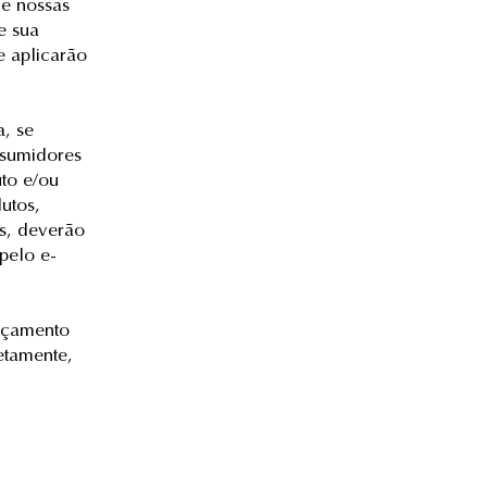
de nossas
e sua
e aplicarão
a, se
nsumidores
to e/ou
utos,
as, deverão
pelo e-
eçamento
etamente,