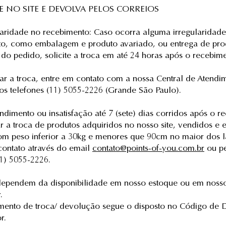
E NO SITE E DEVOLVA PELOS CORREIOS
ularidade no recebimento: Caso ocorra alguma irregularidad
to, como embalagem e produto avariado, ou entrega de pro
 do pedido, solicite a troca em até 24 horas após o recebime
itar a troca, entre em contato com a nossa Central de Atendi
los telefones (11) 5055-2226 (Grande São Paulo).
endimento ou insatisfação até 7 (sete) dias corridos após o 
ar a troca de produtos adquiridos no nosso site, vendidos e 
om peso inferior a 30kg e menores que 90cm no maior dos l
contato através do email
contato@points-of-you.com.br
ou p
11) 5055-2226.
dependem da disponibilidade em nosso estoque ou em noss
.
ento de troca/ devolução segue o disposto no Código de 
r.