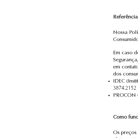
Referência
Nossa Polí
Consumidor
Em caso de
Segurança,
em contato
dos consum
IDEC (Inst
3874.2152 
PROCON (F
Como funci
Os preços 