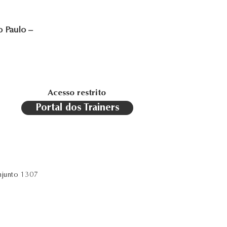
o Paulo –
Acesso restrito
Portal dos Trainers
njunto 1307