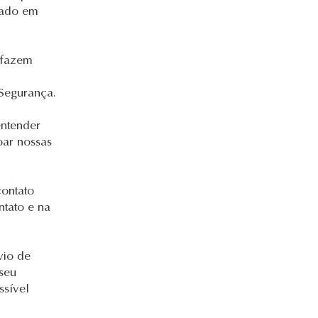
dado em
 fazem
 Segurança.
entender
oar nossas
contato
ntato e na
vio de
seu
ssível