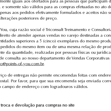
amente iguais aos ofertados para as pessoas que participam 
 e somente são válidos para as compras efetuadas no ato d
Apenas aos pedidos efetivamente formulados e aceitos não s
alterações posteriores de preço.
 You, cuja razão social é Triconsult Treinamento e Consultori
direito de atender apenas vendas no varejo destinadas a co
antidades superiores a 5 (cinco) exemplares do mesmo produ
s pedidos do mesmo item ou de uma mesma relação de prod
te da quantidade, realizadas por pessoas físicas ou jurídic
 de consulta ao nosso departamento de Vendas Corporativas 
to@points-of-you.com.br
.
viço de entregas não permite encomendas feitas com ender
ostal. Por favor, para que sua encomenda seja enviada corr
o campo de endereço com logradouros válidos.
e troca e devolução para compras no site