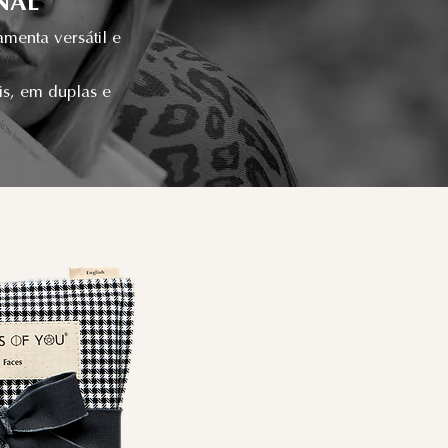
NAL
enta versátil e
is, em duplas e