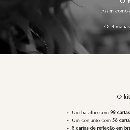
O 
Assim como o
Os 4 mapas 
O kit
Um baralho com
99 cartas
Um
conjunto com
58 carta
8 cartas de reflexão em b