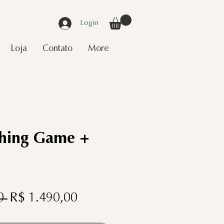
Login
Loja
Contato
More
hing Game +
Preço
Preço
0 
R$ 1.490,00
normal
promocional