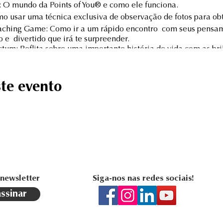
®: O mundo da Points of You® e como ele funciona.
mo usar uma técnica exclusiva de observação de fotos para obt
aching Game: Como ir a um rápido encontro com seus pensa
 e divertido que irá te surpreender.
ctum: Reflita sobre uma importante história de vida com as br
s pensamentos e sentimentos com uma ferramenta de coaching,
te evento
ui:
llo Points com duração de 6 horas.
Apostila do workshop, caderno, kit de cartas exclusivas do L.1, 
f You®: The Coaching Game e Punctum.
ão:
1.
Points of You® Explorer.
 newsletter
Siga-nos nas redes sociais!
 CCEUs da ICF.
assinar