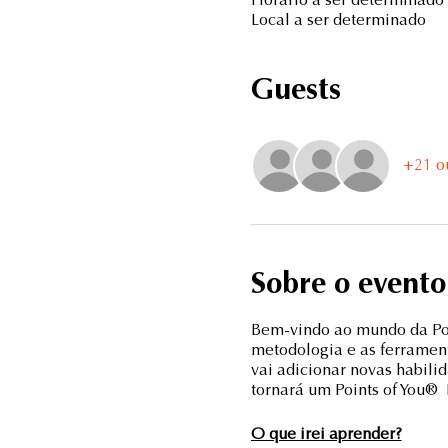
Horário a ser determinado
Local a ser determinado
Guests
+21 o
Sobre o evento
Bem-vindo ao mundo da Poi
metodologia e as ferramen
vai adicionar novas habili
tornará um Points of You® 
O que irei aprender?