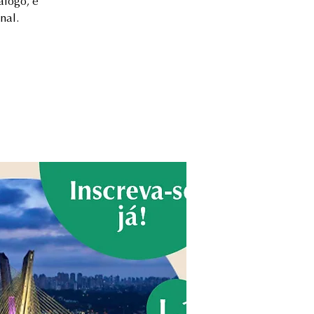
álogo, e
nal.