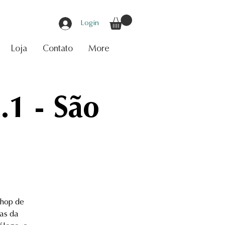
Login
Loja
Contato
More
.1 - São
shop de
as da