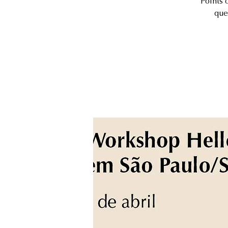
Points 
que