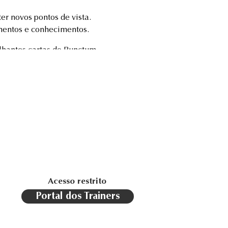
er novos pontos de vista.
mentos e conhecimentos.
ilhantes cartas do Punctum.
 feita sob medida para o
bolsa “Hello Points”.
Acesso restrito
Portal dos Trainers